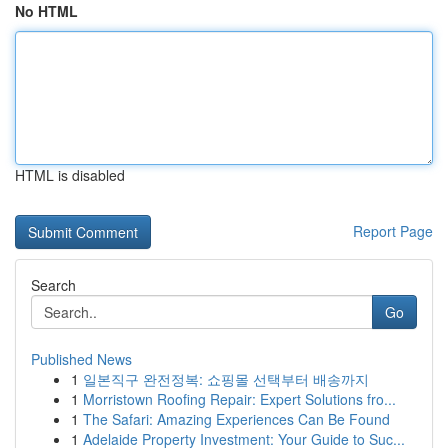
No HTML
HTML is disabled
Report Page
Search
Go
Published News
1
일본직구 완전정복: 쇼핑몰 선택부터 배송까지
1
Morristown Roofing Repair: Expert Solutions fro...
1
The Safari: Amazing Experiences Can Be Found
1
Adelaide Property Investment: Your Guide to Suc...