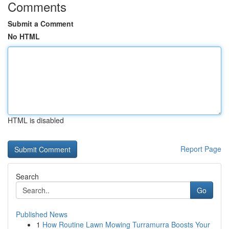
Comments
Submit a Comment
No HTML
HTML is disabled
Report Page
Search
Go
Published News
1
How Routine Lawn Mowing Turramurra Boosts Your