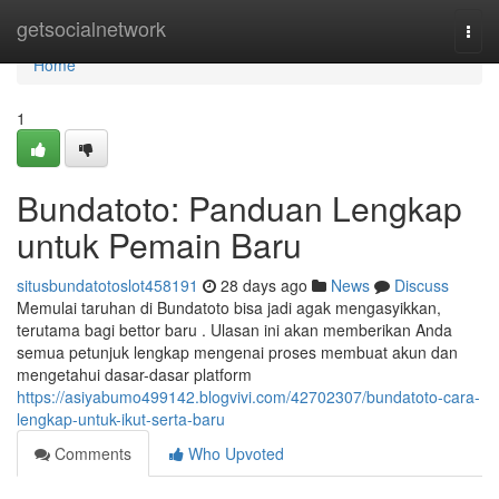
Home
getsocialnetwork
Togg
navi
Home
1
Bundatoto: Panduan Lengkap
untuk Pemain Baru
situsbundatotoslot458191
28 days ago
News
Discuss
Memulai taruhan di Bundatoto bisa jadi agak mengasyikkan,
terutama bagi bettor baru . Ulasan ini akan memberikan Anda
semua petunjuk lengkap mengenai proses membuat akun dan
mengetahui dasar-dasar platform
https://asiyabumo499142.blogvivi.com/42702307/bundatoto-cara-
lengkap-untuk-ikut-serta-baru
Comments
Who Upvoted