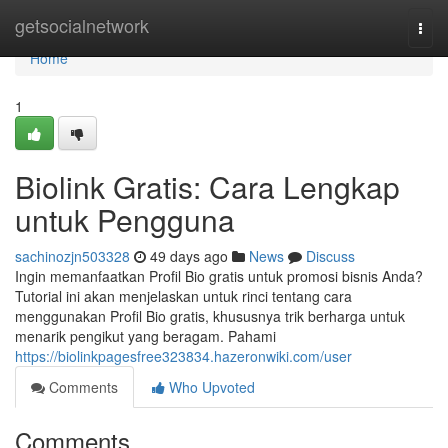
Home
getsocialnetwork
Togg
navi
Home
1
Biolink Gratis: Cara Lengkap
untuk Pengguna
sachinozjn503328
49 days ago
News
Discuss
Ingin memanfaatkan Profil Bio gratis untuk promosi bisnis Anda?
Tutorial ini akan menjelaskan untuk rinci tentang cara
menggunakan Profil Bio gratis, khususnya trik berharga untuk
menarik pengikut yang beragam. Pahami
https://biolinkpagesfree323834.hazeronwiki.com/user
Comments
Who Upvoted
Comments