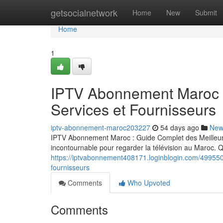
Home
getsocialnetwork
Home
New
Submit
Home
1
IPTV Abonnement Maroc :
Services et Fournisseurs
iptv-abonnement-maroc203227
54 days ago
New
IPTV Abonnement Maroc : Guide Complet des Meilleurs
incontournable pour regarder la télévision au Maroc.
https://iptvabonnement408171.loginblogin.com/499550
fournisseurs
Comments
Who Upvoted
Comments