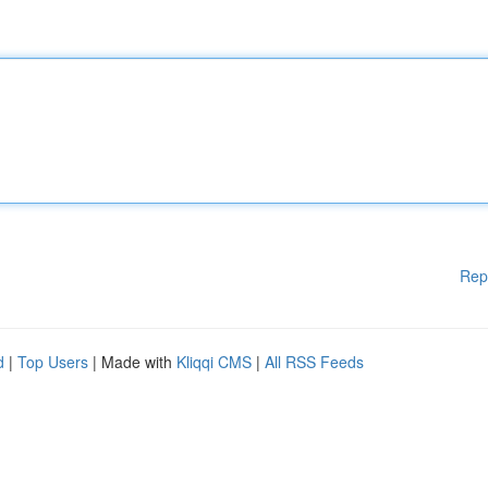
Rep
d
|
Top Users
| Made with
Kliqqi CMS
|
All RSS Feeds