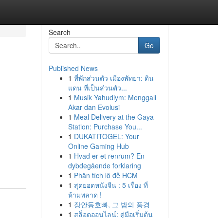
Search
Go
Published News
1
ที่พักส่วนตัว เมืองพัทยา: ดิน
แดน ที่เป็นส่วนตัว...
1
Musik Yahudiym: Menggali
Akar dan Evolusi
1
Meal Delivery at the Gaya
Station: Purchase You...
1
DUKATITOGEL: Your
Online Gaming Hub
1
Hvad er et renrum? En
dybdegående forklaring
1
Phân tích lô đề HCM
1
สุดยอดหนังจีน : 5 เรื่อง ที่
ห้ามพลาด !
1
장안동호빠, 그 밤의 풍경
1
สล็อตออนไลน์: คู่มือเริ่มต้น