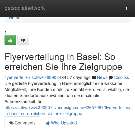
Home
getsocialnetwork
Togg
navi
Home
1
Flyerverteilung in Basel: So
erreichen Sie Ihre Zielgruppe
flyer-verteilen-schweiz689084
57 days ago
News
Discuss
Die gezielte Flyerverteilung in Basel ermöglicht eine wirksame
Möglichkeit, Ihre Kunden direkt zu kontaktieren. Es ist wichtig, die
idealen Standorte auszuwählen, um die maximale
Aufmerksamkeit für
https://safiyaxwvx390957.ivasdesign.com/62657987/flyerverteilung-
in-basel-so-erreichen-sie-ihre-zielgruppe
Comments
Who Upvoted