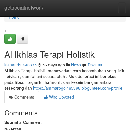
Home
getsocialnetwork
Togg
navi
Home
1
Al Ikhlas Terapi Holistik
kianaurbu446335
56 days ago
News
Discuss
Al Ikhlas Terapi Holistik menawarkan cara kesembuhan yang fisik
, pikiran , dan rohani secara utuh . Metode terapi ini berfokus
pada filosofi organik , harmoni , dan keseimbangan antara
seseorang dan
https://ammarbgol465368.blogunteer.com/profile
Comments
Who Upvoted
Comments
Submit a Comment
No HTML