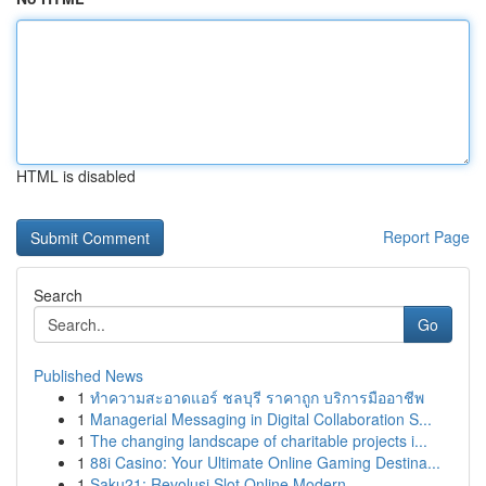
HTML is disabled
Report Page
Search
Go
Published News
1
ทำความสะอาดแอร์ ชลบุรี ราคาถูก บริการมืออาชีพ
1
Managerial Messaging in Digital Collaboration S...
1
The changing landscape of charitable projects i...
1
88i Casino: Your Ultimate Online Gaming Destina...
1
Saku21: Revolusi Slot Online Modern