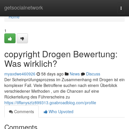
Home
getsocialnetwork
Togg
navi
Home
1
copyright Drogen Bewertung:
Was wirklich?
myaxdwe460926
58 days ago
News
Discuss
Der Scheinprüfungsprozess im Zusammenhang mit Drogen ist ein
komplexer Fall. Viele Betroffene suchen nach einem Überblick
verschiedener Methoden , um die Chancen auf eine
Rückerteilung des Führerscheins zu
https://tiffanysztz899313.goabroadblog.com/profile
Comments
Who Upvoted
Comments