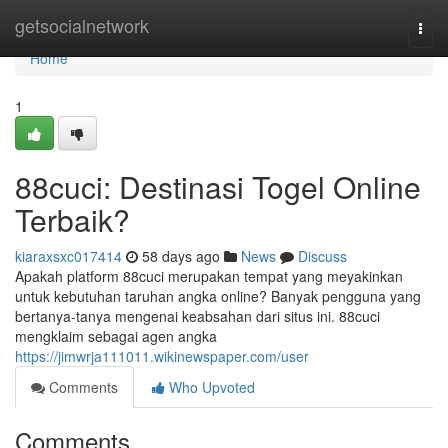
Home
getsocialnetwork
Togg
navi
Home
1
88cuci: Destinasi Togel Online
Terbaik?
kiaraxsxc017414
58 days ago
News
Discuss
Apakah platform 88cuci merupakan tempat yang meyakinkan
untuk kebutuhan taruhan angka online? Banyak pengguna yang
bertanya-tanya mengenai keabsahan dari situs ini. 88cuci
mengklaim sebagai agen angka
https://jimwrja111011.wikinewspaper.com/user
Comments
Who Upvoted
Comments