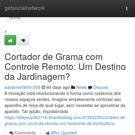
Home
getsocialnetwork
Togg
navi
Home
1
Cortador de Grama com
Controle Remoto: Um Destino
da Jardinagem?
aadamsnfa591008
60 days ago
News
Discuss
A inovação está revolucionando a forma como cuidamos dos
nossos espaços verdes. Imagine simplesmente controlar seu
aparelho de relva de qual lugar, sem necesitar se aproximar da
aparato. Tal opção, impulsionada
https://ellayxuy362116.sharebyblog.com/41552230/cortador-de-
grama-com-controle-remoto-um-horizonte-da-horticultura
Comments
Who Upvoted