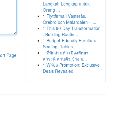
Langkah Lengkap untuk
Orang ...
1
Flyttfirma i Västerås,
Örebro och Mälardalen – ...
1
This 90-Day Transformation
: Building Routin...
1
Budget-Friendly Furniture:
Seating, Tables ,...
1
ที่พักส่วนตัว เมืองพัทยา:
ort Page
สวรรค์ ส่วนตัว ข้าง ม...
1
WK66 Promotion: Exclusive
Deals Revealed