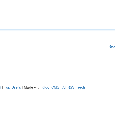
Rep
d
|
Top Users
| Made with
Kliqqi CMS
|
All RSS Feeds