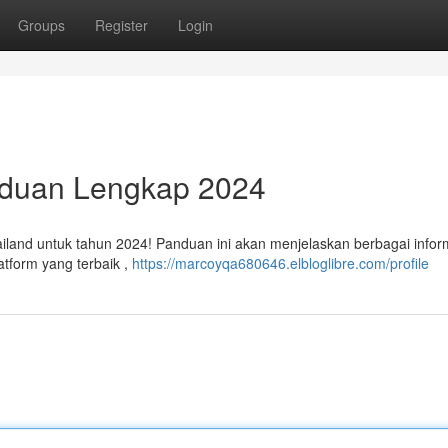
Groups
Register
Login
anduan Lengkap 2024
land untuk tahun 2024! Panduan ini akan menjelaskan berbagai infor
latform yang terbaik ,
https://marcoyqa680646.elbloglibre.com/profile