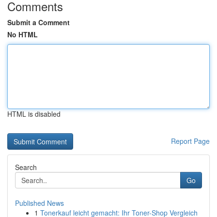
Comments
Submit a Comment
No HTML
HTML is disabled
Report Page
Search
Go
Published News
1
Tonerkauf leicht gemacht: Ihr Toner-Shop Vergleich