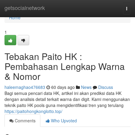
Home
getsocialnetwork
Togg
navi
Home
1
Tebakan Paito HK :
Pembahasan Lengkap Warna
& Nomor
haleemaghao476683
60 days ago
News
Discuss
Bagi semua pencari data HK, artikel ini akan prediksi data HK
dengan analisis detail terkait warna dan digit. Kami menggunakan
teknik paito HK pools guna mengidentifikasi tren yang terulang
https://paitohongkonglotto.top/
Comments
Who Upvoted