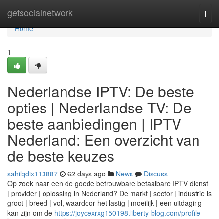
Home
getsocialnetwork
Togg
navi
Home
1
Nederlandse IPTV: De beste
opties | Nederlandse TV: De
beste aanbiedingen | IPTV
Nederland: Een overzicht van
de beste keuzes
sahilqdix113887
62 days ago
News
Discuss
Op zoek naar een de goede betrouwbare betaalbare IPTV dienst
| provider | oplossing in Nederland? De markt | sector | industrie is
groot | breed | vol, waardoor het lastig | moeilijk | een uitdaging
kan zijn om de
https://joycexrxg150198.liberty-blog.com/profile