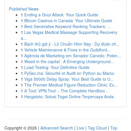
Published News
1
Ending a Gout Attack: Your Quick Guide
1
Bitcoin Casinos in Canada: Your Ultimate Guide
1
Best Generative Keyword Ranking Trackers: ...
1
Las Vegas Medical Massage Supporting Recovery
a...
1
Bạch thủ gợi ý - Lô Chuẩn Hôm Nay : Dự đoán ch...
1
Vehicle Maintenance & Fixes in the Guildford...
1
Agência de Marketing em Senador Canedo: Poten...
1
Weed in the capital : A Emerging Underground...
1
Load Testing: Your Definitive Guide
1
PySec.ma: Sécurité et Audit en Python au Maroc
1
Viga 50000 Delay Spray: Your Best Guide to U...
1
The Premier Medical Figure Reduction Clinic: Ex...
1
A Tool: VPN Tool: - The Complete Handboo...
1
Hargatoto: Solusi Togel Online Terpercaya Anda
Copyright © 2026 |
Advanced Search
|
Live
|
Tag Cloud
|
Top