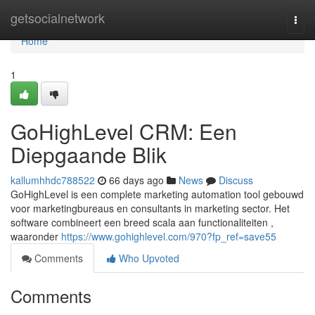
Home
getsocialnetwork
Togg
navi
Home
1
GoHighLevel CRM: Een
Diepgaande Blik
kallumhhdc788522
66 days ago
News
Discuss
GoHighLevel is een complete marketing automation tool gebouwd
voor marketingbureaus en consultants in marketing sector. Het
software combineert een breed scala aan functionaliteiten ,
waaronder
https://www.gohighlevel.com/970?fp_ref=save55
Comments
Who Upvoted
Comments