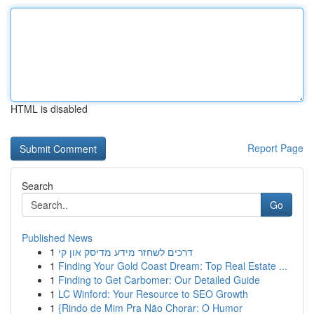
HTML is disabled
Report Page
Search
Go
Published News
1
דרכים לשחזר מידע מדיסק און קי
1
Finding Your Gold Coast Dream: Top Real Estate ...
1
Finding to Get Carbomer: Our Detailed Guide
1
LC Winford: Your Resource to SEO Growth
1
{Rindo de Mim Pra Não Chorar: O Humor