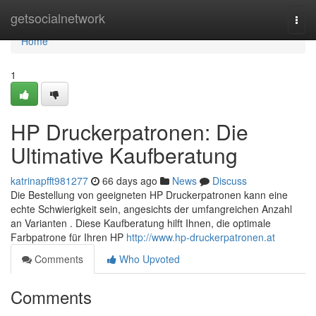
Home
getsocialnetwork
Togg
navi
Home
1
HP Druckerpatronen: Die
Ultimative Kaufberatung
katrinapfft981277
66 days ago
News
Discuss
Die Bestellung von geeigneten HP Druckerpatronen kann eine
echte Schwierigkeit sein, angesichts der umfangreichen Anzahl
an Varianten . Diese Kaufberatung hilft Ihnen, die optimale
Farbpatrone für Ihren HP
http://www.hp-druckerpatronen.at
Comments
Who Upvoted
Comments