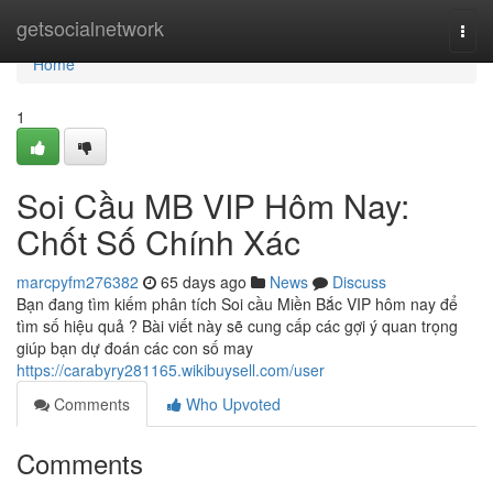
Home
getsocialnetwork
Togg
navi
Home
1
Soi Cầu MB VIP Hôm Nay:
Chốt Số Chính Xác
marcpyfm276382
65 days ago
News
Discuss
Bạn đang tìm kiếm phân tích Soi cầu Miền Bắc VIP hôm nay để
tìm số hiệu quả ? Bài viết này sẽ cung cấp các gợi ý quan trọng
giúp bạn dự đoán các con số may
https://carabyry281165.wikibuysell.com/user
Comments
Who Upvoted
Comments