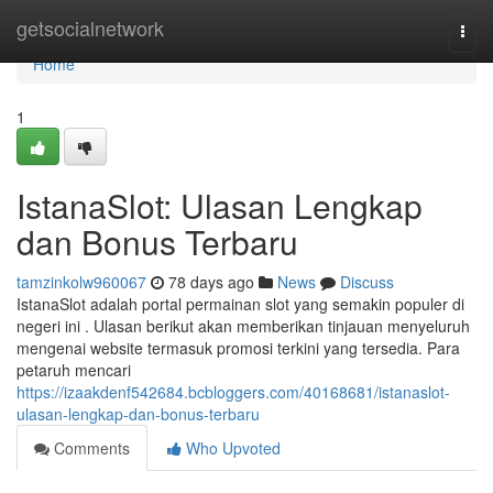
Home
getsocialnetwork
Togg
navi
Home
1
IstanaSlot: Ulasan Lengkap
dan Bonus Terbaru
tamzinkolw960067
78 days ago
News
Discuss
IstanaSlot adalah portal permainan slot yang semakin populer di
negeri ini . Ulasan berikut akan memberikan tinjauan menyeluruh
mengenai website termasuk promosi terkini yang tersedia. Para
petaruh mencari
https://izaakdenf542684.bcbloggers.com/40168681/istanaslot-
ulasan-lengkap-dan-bonus-terbaru
Comments
Who Upvoted