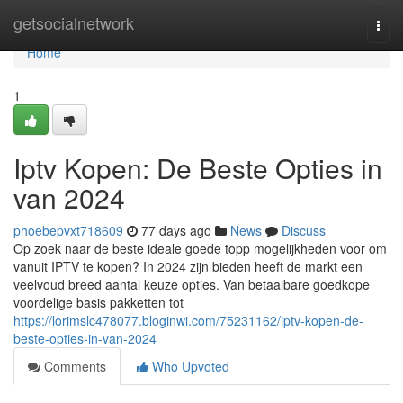
Home
getsocialnetwork
Togg
navi
Home
1
Iptv Kopen: De Beste Opties in
van 2024
phoebepvxt718609
77 days ago
News
Discuss
Op zoek naar de beste ideale goede topp mogelijkheden voor om
vanuit IPTV te kopen? In 2024 zijn bieden heeft de markt een
veelvoud breed aantal keuze opties. Van betaalbare goedkope
voordelige basis pakketten tot
https://lorimslc478077.bloginwi.com/75231162/iptv-kopen-de-
beste-opties-in-van-2024
Comments
Who Upvoted