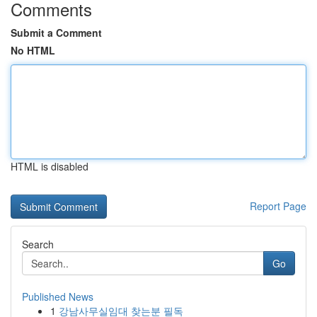
Comments
Submit a Comment
No HTML
HTML is disabled
Report Page
Search
Go
Published News
1
강남사무실임대 찾는분 필독