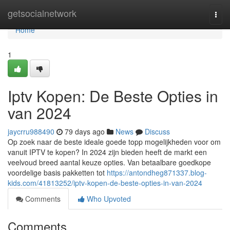
Home
getsocialnetwork
Togg
navi
Home
1
Iptv Kopen: De Beste Opties in
van 2024
jaycrru988490
79 days ago
News
Discuss
Op zoek naar de beste ideale goede topp mogelijkheden voor om
vanuit IPTV te kopen? In 2024 zijn bieden heeft de markt een
veelvoud breed aantal keuze opties. Van betaalbare goedkope
voordelige basis pakketten tot
https://antondheg871337.blog-
kids.com/41813252/iptv-kopen-de-beste-opties-in-van-2024
Comments
Who Upvoted
Comments