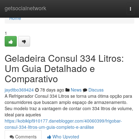
Home
getsocialnetwork
Togg
navi
Home
1
Geladeira Consul 334 Litros:
Um Guia Detalhado e
Comparativo
jaydtbo369424
78 days ago
News
Discuss
A Refrigerador Consul 334 Litros se torna uma ótima opção para
consumidores que buscam amplo espaço de armazenamento.
Seu modelo traz a vantagem de contar com 334 litros de volume,
ideal para aqueles
https://kobiklpf910177.daneblogger.com/40060399/frigobar-
consul-334-litros-um-guia-completo-e-análise
Comments
Who Upvoted