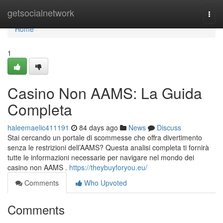
Home
getsocialnetwork
Togg
navi
Home
1
Casino Non AAMS: La Guida
Completa
haleemaelic411191
84 days ago
News
Discuss
Stai cercando un portale di scommesse che offra divertimento
senza le restrizioni dell’AAMS? Questa analisi completa ti fornirà
tutte le informazioni necessarie per navigare nel mondo dei
casino non AAMS .
https://theybuyforyou.eu/
Comments
Who Upvoted
Comments