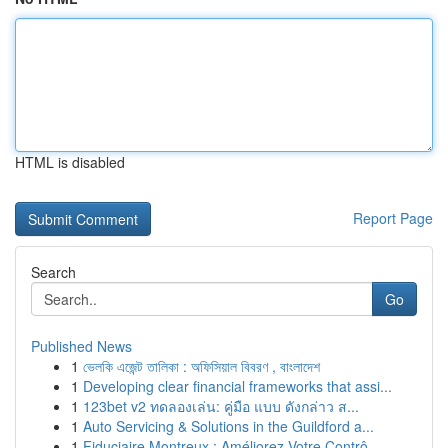
HTML is disabled
Report Page
Search
Go
Published News
1
ভেলকি এজেন্ট তালিকা : অফিসিয়াল বিবরণ , বাংলাদেশ
1
Developing clear financial frameworks that assi...
1
123bet v2 ทดลองเล่น: คู่มือ แบบ ดังกล่าว ส...
1
Auto Servicing & Solutions in the Guildford a...
1
Fiduciaire Montreux : Améliorez Votre Contrô...