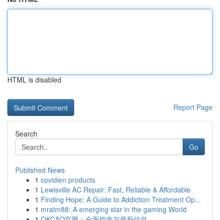
HTML is disabled
Report Page
Search
Go
Published News
1
covidien products
1
Lewisville AC Repair: Fast, Reliable & Affordable
1
Finding Hope: A Guide to Addiction Treatment Op...
1
mratm88: A emerging star in the gaming World
1
OKCAO官网：全面指南与最新信息