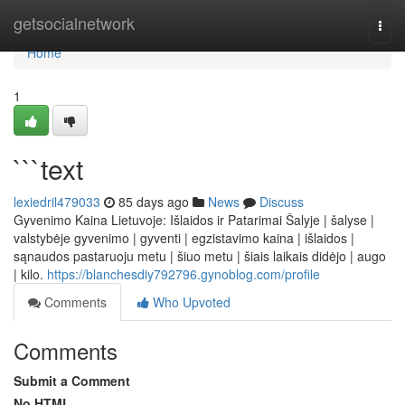
Home
getsocialnetwork
Togg
navi
Home
1
```text
lexiedril479033
85 days ago
News
Discuss
Gyvenimo Kaina Lietuvoje: Išlaidos ir Patarimai Šalyje | šalyse |
valstybėje gyvenimo | gyventi | egzistavimo kaina | išlaidos |
sąnaudos pastaruoju metu | šiuo metu | šiais laikais didėjo | augo
| kilo.
https://blanchesdiy792796.gynoblog.com/profile
Comments
Who Upvoted
Comments
Submit a Comment
No HTML