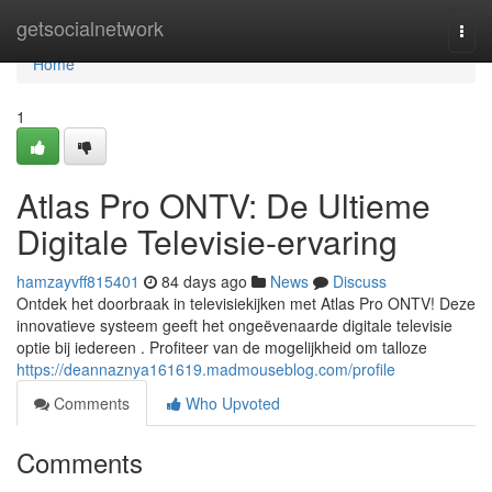
Home
getsocialnetwork
Togg
navi
Home
1
Atlas Pro ONTV: De Ultieme
Digitale Televisie-ervaring
hamzayvff815401
84 days ago
News
Discuss
Ontdek het doorbraak in televisiekijken met Atlas Pro ONTV! Deze
innovatieve systeem geeft het ongeëvenaarde digitale televisie
optie bij iedereen . Profiteer van de mogelijkheid om talloze
https://deannaznya161619.madmouseblog.com/profile
Comments
Who Upvoted
Comments