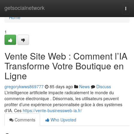
Home
getsocialnetwork
Togg
navi
Home
1
Vente Site Web : Comment l’IA
Transforme Votre Boutique en
Ligne
gregorykwws869777
85 days ago
News
Discuss
L’intelligence artificielle impacte radicalement le monde du
commerce électronique . Désormais, les utilisateurs peuvent
profiter d’une expérience personnalisée grâce à des systèmes
d'IA. Ces
https://vente-businessweb-ia.fr/
Comments
Who Upvoted