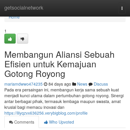
Home
getsocialnetwork
Togg
navi
Home
1
Membangun Aliansi Sebuah
Efisien untuk Kemajuan
Gotong Royong
mariamdwwo474235
84 days ago
News
Discuss
Pada era persaingan ini, membangun kerja sama sebuah kuat
menjadi kunci utama dalam pertumbuhan gotong royong. Sinergi
antar berbagai pihak, termasuk lembaga maupun swasta, amat
krusial bagi memacu inovasi dan
https://lilyqzvx636256.verybigblog.com/profile
Comments
Who Upvoted