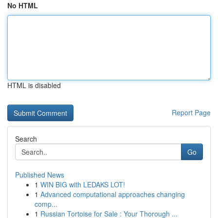
No HTML
HTML is disabled
Report Page
Search
Go
Published News
1
WIN BIG with LEDAKS LOT!
1
Advanced computational approaches changing
comp...
1
Russian Tortoise for Sale : Your Thorough ...