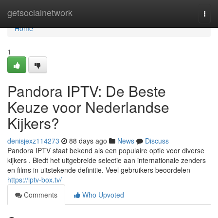
Home
getsocialnetwork
Togg
navi
Home
1
Pandora IPTV: De Beste
Keuze voor Nederlandse
Kijkers?
denisjexz114273
88 days ago
News
Discuss
Pandora IPTV staat bekend als een populaire optie voor diverse
kijkers . Biedt het uitgebreide selectie aan internationale zenders
en films in uitstekende definitie. Veel gebruikers beoordelen
https://iptv-box.tv/
Comments
Who Upvoted