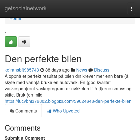
Home
getsocialnetwork
Togg
navi
Home
1
Den perfekte bilen
keiransbft985743
88 days ago
News
Discuss
Å oppnå et perfekt resultat på bilen din krever mer enn bare {å
skyte med vann|å bruke en autovask. En {god kvalitet
vaskespon|rent vaskeprogram er nøkkelen til å {fjerne smuss og
skite. Bruk {en mild
https://lucvbhi379802.blogpixi.com/39024648/den-perfekte-bilen
Comments
Who Upvoted
Comments
Submit a Comment