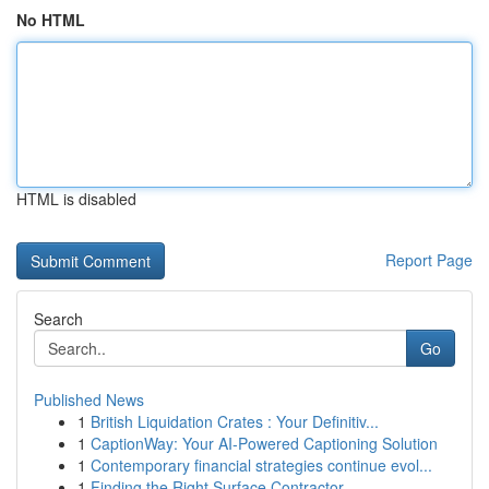
No HTML
HTML is disabled
Report Page
Search
Go
Published News
1
British Liquidation Crates : Your Definitiv...
1
CaptionWay: Your AI-Powered Captioning Solution
1
Contemporary financial strategies continue evol...
1
Finding the Right Surface Contractor