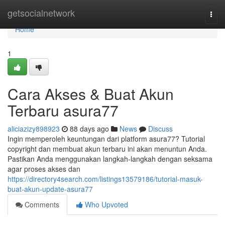
Home
getsocialnetwork
Togg
navi
Home
1
Cara Akses & Buat Akun
Terbaru asura77
aliciazizy898923
88 days ago
News
Discuss
Ingin memperoleh keuntungan dari platform asura77? Tutorial
copyright dan membuat akun terbaru ini akan menuntun Anda.
Pastikan Anda menggunakan langkah-langkah dengan seksama
agar proses akses dan
https://directory4search.com/listings13579186/tutorial-masuk-
buat-akun-update-asura77
Comments
Who Upvoted