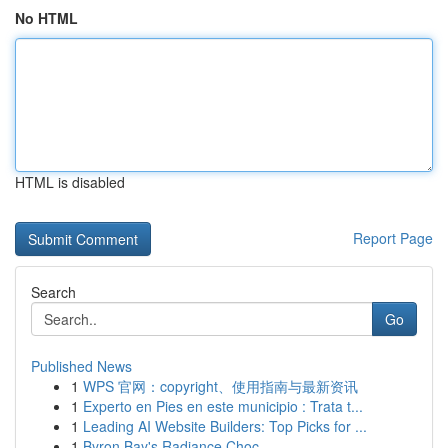
No HTML
HTML is disabled
Report Page
Search
Go
Published News
1
WPS 官网：copyright、使用指南与最新资讯
1
Experto en Pies en este municipio : Trata t...
1
Leading AI Website Builders: Top Picks for ...
1
Byron Bay's Radiance Choc