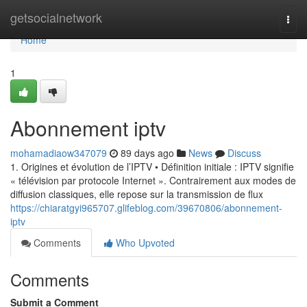
Home
getsocialnetwork
Togg
navi
Home
1
Abonnement iptv
mohamadiaow347079
89 days ago
News
Discuss
1. Origines et évolution de l’IPTV • Définition initiale : IPTV signifie
« télévision par protocole Internet ». Contrairement aux modes de
diffusion classiques, elle repose sur la transmission de flux
https://chiaratgyi965707.glifeblog.com/39670806/abonnement-
iptv
Comments
Who Upvoted
Comments
Submit a Comment