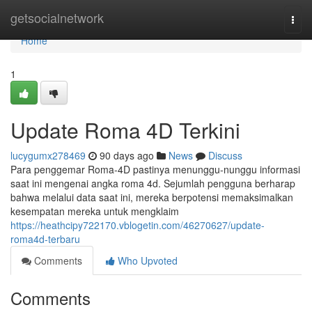
Home
getsocialnetwork
Togg
navi
Home
1
Update Roma 4D Terkini
lucygumx278469
90 days ago
News
Discuss
Para penggemar Roma-4D pastinya menunggu-nunggu informasi
saat ini mengenai angka roma 4d. Sejumlah pengguna berharap
bahwa melalui data saat ini, mereka berpotensi memaksimalkan
kesempatan mereka untuk mengklaim
https://heathcipy722170.vblogetin.com/46270627/update-
roma4d-terbaru
Comments
Who Upvoted
Comments