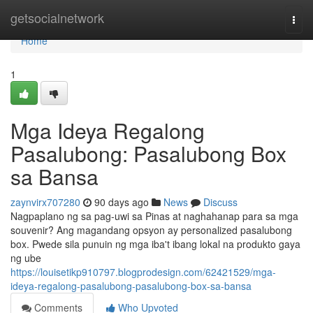
Home
getsocialnetwork
Togg
navi
Home
1
Mga Ideya Regalong
Pasalubong: Pasalubong Box
sa Bansa
zaynvirx707280
90 days ago
News
Discuss
Nagpaplano ng sa pag-uwi sa Pinas at naghahanap para sa mga
souvenir? Ang magandang opsyon ay personalized pasalubong
box. Pwede sila punuin ng mga iba't ibang lokal na produkto gaya
ng ube
https://louisetikp910797.blogprodesign.com/62421529/mga-
ideya-regalong-pasalubong-pasalubong-box-sa-bansa
Comments
Who Upvoted