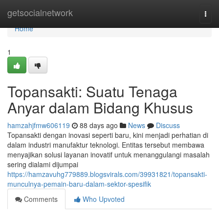
Home
getsocialnetwork
Togg
navi
Home
1
Topansakti: Suatu Tenaga
Anyar dalam Bidang Khusus
hamzahjfmw606119
88 days ago
News
Discuss
Topansakti dengan inovasi seperti baru, kini menjadi perhatian di
dalam industri manufaktur teknologi. Entitas tersebut membawa
menyajikan solusi layanan inovatif untuk menanggulangi masalah
sering dialami dijumpai
https://hamzavuhg779889.blogsvirals.com/39931821/topansakti-
munculnya-pemain-baru-dalam-sektor-spesifik
Comments
Who Upvoted