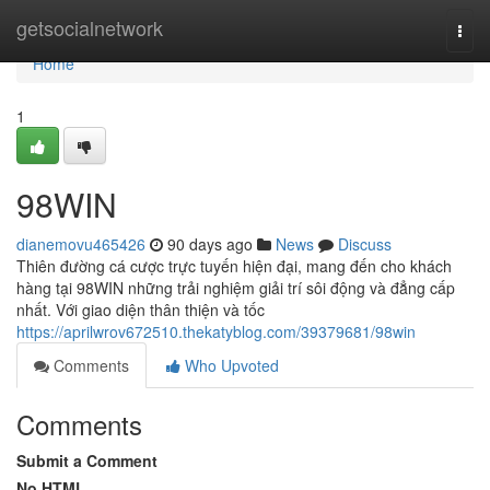
Home
getsocialnetwork
Togg
navi
Home
1
98WIN
dianemovu465426
90 days ago
News
Discuss
Thiên đường cá cược trực tuyến hiện đại, mang đến cho khách
hàng tại 98WIN những trải nghiệm giải trí sôi động và đẳng cấp
nhất. Với giao diện thân thiện và tốc
https://aprilwrov672510.thekatyblog.com/39379681/98win
Comments
Who Upvoted
Comments
Submit a Comment
No HTML