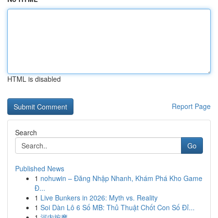
HTML is disabled
Report Page
Search
Go
Published News
1
nohuwin – Đăng Nhập Nhanh, Khám Phá Kho Game
Đ...
1
Live Bunkers in 2026: Myth vs. Reality
1
Soi Dàn Lô 6 Số MB: Thủ Thuật Chốt Con Số Đỉ...
1
河内按摩