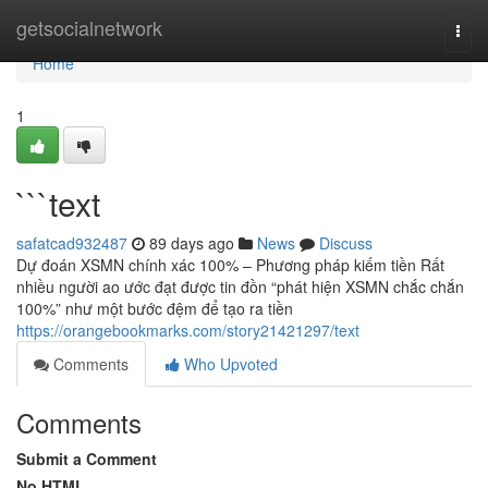
Home
getsocialnetwork
Togg
navi
Home
1
```text
safatcad932487
89 days ago
News
Discuss
Dự đoán XSMN chính xác 100% – Phương pháp kiếm tiền Rất
nhiều người ao ước đạt được tin đồn “phát hiện XSMN chắc chắn
100%” như một bước đệm để tạo ra tiền
https://orangebookmarks.com/story21421297/text
Comments
Who Upvoted
Comments
Submit a Comment
No HTML