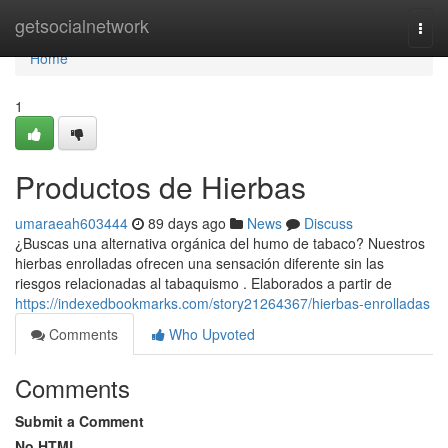
Home
getsocialnetwork
Togg
navi
Home
1
Productos de Hierbas
umaraeah603444
89 days ago
News
Discuss
¿Buscas una alternativa orgánica del humo de tabaco? Nuestros
hierbas enrolladas ofrecen una sensación diferente sin las
riesgos relacionadas al tabaquismo . Elaborados a partir de
https://indexedbookmarks.com/story21264367/hierbas-enrolladas
Comments
Who Upvoted
Comments
Submit a Comment
No HTML