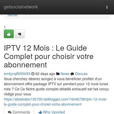
Home
getsocialnetwork
Togg
navi
Home
1
IPTV 12 Mois : Le Guide
Complet pour choisir votre
abonnement
emilynqff295935
92 days ago
News
Discuss
Vous cherchez désirez songez à vous bénéficier profiter d'un
abonnement offre package IPTV sur pendant pour 12 mois lunes
més ? Ce Ce Notre guide complet détaillé exhaustif est fait conçu
rédigé pour vous
https://albiebabc135700.dsiblogger.com/74246758/iptv-12-mois-
le-guide-complet-pour-choisir-votre-abonnement
Comments
Who Upvoted