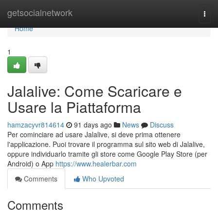
Home
getsocialnetwork
Togg
navi
Home
1
Jalalive: Come Scaricare e
Usare la Piattaforma
hamzacyvr814614
91 days ago
News
Discuss
Per cominciare ad usare Jalalive, si deve prima ottenere
l'applicazione. Puoi trovare il programma sul sito web di Jalalive,
oppure individuarlo tramite gli store come Google Play Store (per
Android) o App
https://www.healerbar.com
Comments
Who Upvoted
Comments