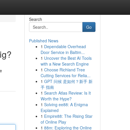
Search
Go
Published News
1
Dependable Overhead
ig?
Door Service in Baltim...
1
Uncover the Best AI Tools
with a New Search Engine
1
Choose Richland Tree
de
Cutting Services for Relia...
1
GPT 问候 是如何？新手 新
手 指南
1
Search Atlas Review: Is It
Worth the Hype?
1
Solving ee88: A Enigma
Explained
1
Empire88: The Rising Star
of Online Play
1
88m: Exploring the Online