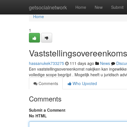
Home
getsocialnetwork
Home
New
Submit
Home
1
Vaststellingsovereenkomst
hassanukek733275
111 days ago
News
Discu
Een vaststellingsovereenkomst nakijken kan ingewikkel
volledige scope begrijpt . Mogelijk heeft u juridisch ad
Comments
Who Upvoted
Comments
Submit a Comment
No HTML