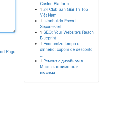
Casino Platform
1
24 Club Sàn Giải Trí Top
Việt Nam
1
İstanbul'da Escort
Seçenekleri
1
SEO: Your Website's Reach
Blueprint
1
Economize tempo e
dinheiro: cupom de desconto
ort Page
...
1
Ремонт с дизайном в
Москве: стоимость и
нюансы