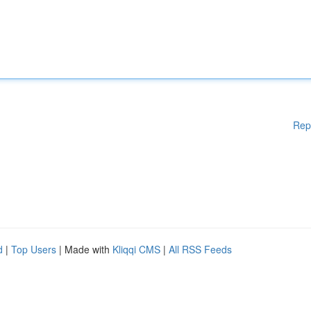
Rep
d
|
Top Users
| Made with
Kliqqi CMS
|
All RSS Feeds