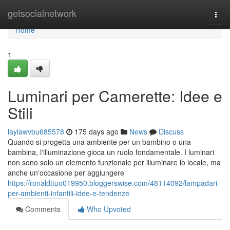
Home
getsocialnetwork
Togg
navi
Home
1
Luminari per Camerette: Idee e
Stili
laylawvbu685578
175 days ago
News
Discuss
Quando si progetta una ambiente per un bambino o una
bambina, l'illuminazione gioca un ruolo fondamentale. I luminari
non sono solo un elemento funzionale per illuminare lo locale, ma
anche un'occasione per aggiungere
https://ronaldttuo019950.bloggerswise.com/48114092/lampadari-
per-ambienti-infantili-idee-e-tendenze
Comments
Who Upvoted