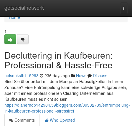
Home
getsocialnetwork
Togg
navi
Home
1
Decluttering in Kaufbeuren:
Professional & Hassle-Free
nelsonksfh115293
236 days ago
News
Discuss
Sind Sie überfordert mit dem Menge an Habseligkeiten in Ihrem
Zuhause? Eine Entrümpelung kann eine schwierige Aufgabe sein,
aber mit einem professionellen Clearing Unternehmen aus
Kaufbeuren muss es nicht so sein.
https://dianernqb142984.59bloggers.com/39332739/entrümpelung-
in-kaufbeuren-professionell-stressfrei
Comments
Who Upvoted