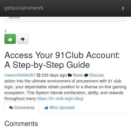
Home
getsocialnetwork
Togg
navi
Home
1
Access Your 91Club Account:
A Step-by-Step Guide
maexmbt494357
239 days ago
News
Discuss
action into the ultimate environment of amusement with 91 club
login, your dependable obtain position to a diverse on-line gaming
ecosystem. This System blends exhilaration, ability, and rewards
throughout many
https://91-club-login.blog/
Comments
Who Upvoted
Comments