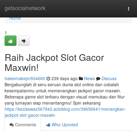
Home
getsocialnetwork
Togg
navi
Home
1
Raih Jackpot Slot Gacor
Maxwin!
haleemakejm504660
239 days ago
News
Discuss
Bergabunglah di seru-seruan dunia slot online dan cobalah
kesempatanmu untuk memenangkan jackpot gacor maxwin.
Beberapa game slot terbaru dengan visual memukau dan fitur
yang lumayan siap menantangmu! Spin sekarang
https://keziaswaz567942.actoblog.com/39656641/menangkan-
jackpot-slot-gacor-maxwin
Comments
Who Upvoted