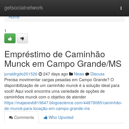
Home
getsocialnetwork
Togg
navi
Home
1
Empréstimo de Caminhão
Munck em Campo Grande/MS
junaidrgdo201526
247 days ago
News
Discuss
Precisa movimentar cargas pesadas em Campo Grande? O
disponibilização de um caminhão munck é a solução ideal para
você! Aqui você encontra uma variedade de opções de
caminhões munck com o objetivo de atender
https://majaoevb819647.blogoscience.com/44879085/caminhão-
de-munck-para-locação-em-campo-grande-ms
Comments
Who Upvoted