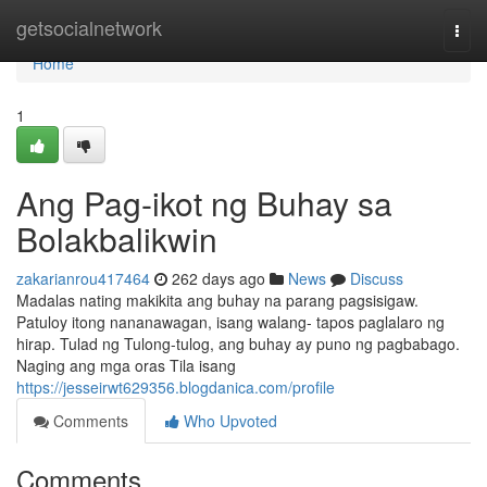
Home
getsocialnetwork
Togg
navi
Home
1
Ang Pag-ikot ng Buhay sa
Bolakbalikwin
zakarianrou417464
262 days ago
News
Discuss
Madalas nating makikita ang buhay na parang pagsisigaw.
Patuloy itong nananawagan, isang walang- tapos paglalaro ng
hirap. Tulad ng Tulong-tulog, ang buhay ay puno ng pagbabago.
Naging ang mga oras Tila isang
https://jesseirwt629356.blogdanica.com/profile
Comments
Who Upvoted
Comments