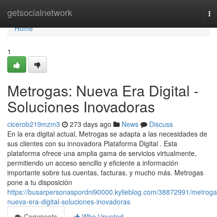
Home
getsocialnetwork
To
na
Home
1
Metrogas: Nueva Era Digital -
Soluciones Inovadoras
cicerob219mzm3
273 days ago
News
Discuss
En la era digital actual, Metrogas se adapta a las necesidades de
sus clientes con su innovadora Plataforma Digital . Esta
plataforma ofrece una amplia gama de servicios virtualmente,
permitiendo un acceso sencillo y eficiente a información
importante sobre tus cuentas, facturas, y mucho más. Metrogas
pone a tu disposición
https://busarpersonaspordni90000.kylieblog.com/38872991/metroga
nueva-era-digital-soluciones-inovadoras
Comments
Who Upvoted