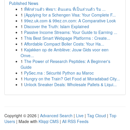
Published News
1
ที่พักส่วนตัว พัทยา: ดินแดน ที่เป็นส่วนตัว ริม ...
1
{Applying for a Schengen Visa: Your Complete F...
1
99ez.uk.com & 99ez.cn.com: A Comparative Look
1
Discover the Truth: Islam Explained
1
Passive Income Streams: Your Guide to Earning ...
1
This Best Smart Webpage Platforms : Create...
1
Affordable Compact Boiler Costs: Your Ha...
1
Kajakken op de Amblève: Jouw Gids voor een
Onve...
1
The Power of Research Peptides: A Beginner's
Guide
1
PySec.ma : Sécurité Python au Maroc
1
Hungry on the Train? Get Food at Moradabad City...
1
Unlock Sneaker Deals: Wholesale Pallets & Liqui...
Copyright © 2026 |
Advanced Search
|
Live
|
Tag Cloud
|
Top
Users
| Made with
Kliqqi CMS
|
All RSS Feeds