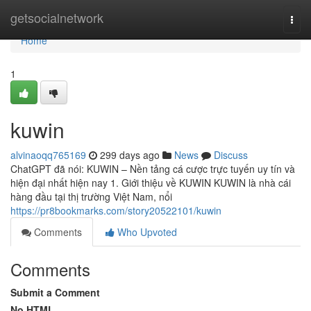
Home
getsocialnetwork
Togg
navi
Home
1
kuwin
alvinaoqq765169
299 days ago
News
Discuss
ChatGPT đã nói: KUWIN – Nền tảng cá cược trực tuyến uy tín và
hiện đại nhất hiện nay 1. Giới thiệu về KUWIN KUWIN là nhà cái
hàng đầu tại thị trường Việt Nam, nổi
https://pr8bookmarks.com/story20522101/kuwin
Comments
Who Upvoted
Comments
Submit a Comment
No HTML