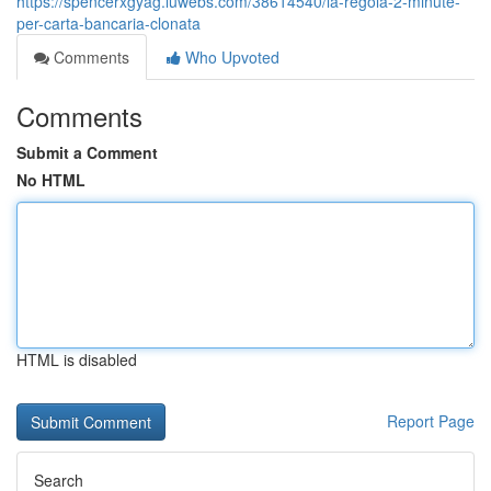
https://spencerxgyag.luwebs.com/38614540/la-regola-2-minute-
per-carta-bancaria-clonata
Comments
Who Upvoted
Comments
Submit a Comment
No HTML
HTML is disabled
Report Page
Search