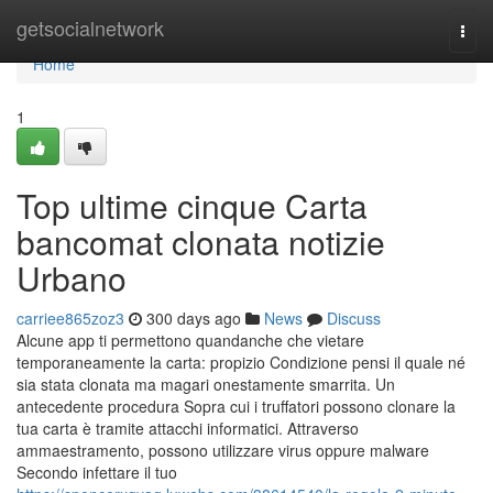
Home
getsocialnetwork
Togg
navi
Home
1
Top ultime cinque Carta
bancomat clonata notizie
Urbano
carriee865zoz3
300 days ago
News
Discuss
Alcune app ti permettono quandanche che vietare
temporaneamente la carta: propizio Condizione pensi il quale né
sia stata clonata ma magari onestamente smarrita. Un
antecedente procedura Sopra cui i truffatori possono clonare la
tua carta è tramite attacchi informatici. Attraverso
ammaestramento, possono utilizzare virus oppure malware
Secondo infettare il tuo